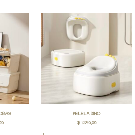
ORAS
PELELA DINO
00
$
1.390,00